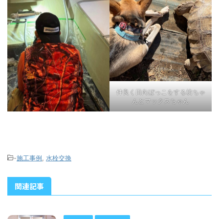
仲良く日向ぼっこをする坊ちゃ
んとマックスちゃん
-
施工事例
,
水栓交換
関連記事