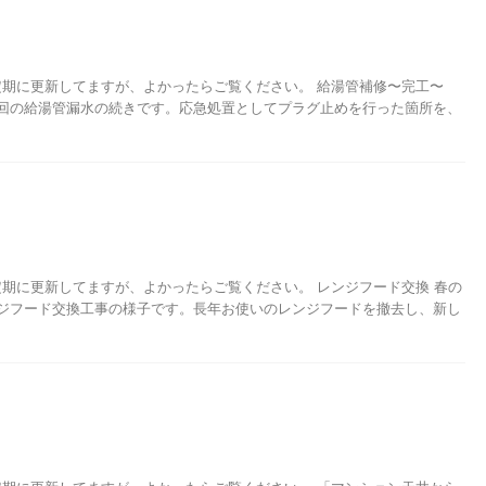
 不定期に更新してますが、よかったらご覧ください。 給湯管補修〜完工〜
回の給湯管漏水の続きです。応急処置としてプラグ止めを行った箇所を、
 不定期に更新してますが、よかったらご覧ください。 レンジフード交換 春の
ジフード交換工事の様子です。長年お使いのレンジフードを撤去し、新し