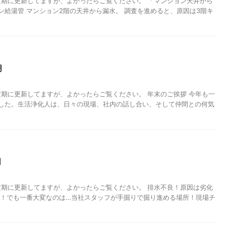
 不定期に更新してますが、よかったらご覧ください。 「マンション天井から
ン給湯管 マンション2階の天井から漏水。 調査を進めると、原因は3階キ
月
 不定期に更新してますが、よかったらご覧ください。 年末のご挨拶 今年も一
した。生活浄化人は、日々の現場、社内の話し合い、そして仲間との何気
月
 不定期に更新してますが、よかったらご覧ください。 排水不良！原因は劣化
中！でも一番大変なのは…当社スタッフが手掘りで掘り進める場所！現場チ