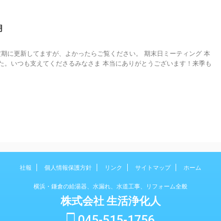
月
 不定期に更新してますが、よかったらご覧ください。 期末日ミーティング 本
た。いつも支えてくださるみなさま 本当にありがとうございます！来季も
社報
個人情報保護方針
リンク
サイトマップ
ホーム
横浜・鎌倉の給湯器、水漏れ、水道工事、リフォーム全般
株式会社 生活浄化人
045-515-1756