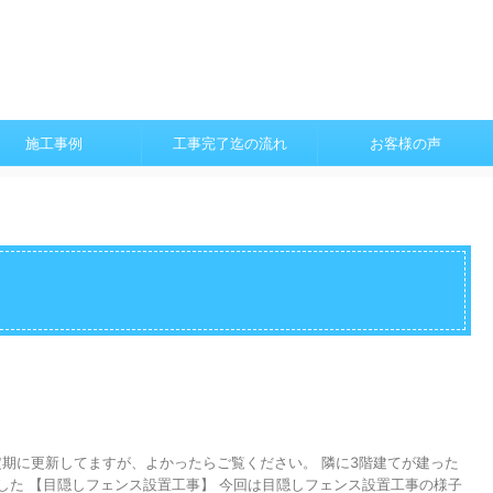
施工事例
工事完了迄の流れ
お客様の声
 不定期に更新してますが、よかったらご覧ください。 隣に3階建てが建った
した 【目隠しフェンス設置工事】 今回は目隠しフェンス設置工事の様子