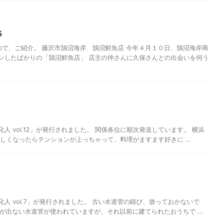
5
ので、ご紹介。 藤沢市鵠沼海岸 鵠沼鮮魚店 今年４月１０日、鵠沼海岸商
ンしたばかりの「鵠沼鮮魚店」 店主の仲さんに久保さんとの出会いを伺う
浄化人 vol.12」が発行されました。 関係各位に順次発送しています。 横浜
新しくなったらテンションが上っちゃって、料理がますます好きに ...
浄化人 vol.7」が発行されました。 古い水道管の錆び、放っておかないで
が出ない水道管が使われていますが、それ以前に建てられたおうちで ...