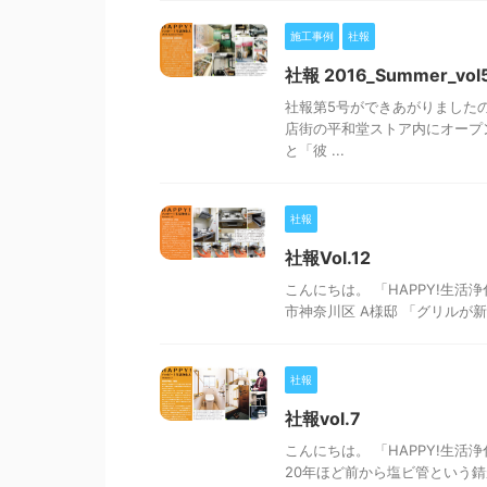
施工事例
社報
社報 2016_Summer_vol
社報第5号ができあがりました
店街の平和堂ストア内にオープ
と「彼 ...
社報
社報Vol.12
こんにちは。 「HAPPY!生活
市神奈川区 A様邸 「グリルが
社報
社報vol.7
こんにちは。 「HAPPY!生活
20年ほど前から塩ビ管という錆