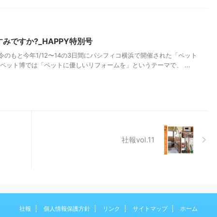
みですか?_HAPPY特別号
もと今年1/12〜14の3日間にパシフィコ横浜で開催された「ペット
゚ット博では「ペットに優しいリフォームを」というテーマで、 ...
社報vol.11
社報
個人情報保護方針
リンク
サイトマップ
ホーム