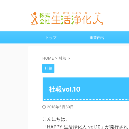
横浜・鎌倉の給湯器、水漏れ、水道工事、リフォーム全般
トップ
事業内容
HOME
>
社報
>
社報
社報vol.10
2018年5月30日
こんにちは。
「HAPPY!生活浄化人 vol.10」が発行さ