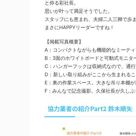
と仰る彩社長。
思いが叶って満足そうでした。
スタッフにも恵まれ、夫婦二人三脚で歩
まさにHAPPYリーダーですね！
【掲載写真概要】
A：コンパクトながらも機能的なミーティ
B：3面のホワイトボードと可動式モニタ
C：ハンガーフックは収納式なので、通
D：新しい取り組みがここから生まれるこ
E：奥の作業スペース。大きな吊り本棚が
F：みんなで記念撮影。久保社長が久しぶ
協力業者の紹介Part2 鈴木順