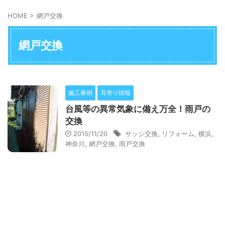
HOME
>
網戸交換
網戸交換
施工事例
耳寄り情報
台風等の異常気象に備え万全！雨戸の
交換
2015/11/20
サッシ交換
,
リフォーム
,
横浜
,
神奈川
,
網戸交換
,
雨戸交換